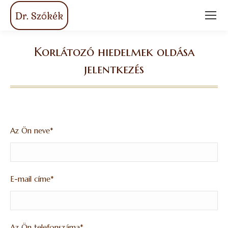
Korlátozó hiedelmek oldása
jelentkezés
You are here:
Az Ön neve*
E-mail címe*
Az Ön telefonszáma*