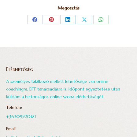
Megosztás
Share
Share
Share
Share
Share
on
on
on
on
on
Facebook
Pinterest
LinkedIn
X
WhatsApp
Elérhetőség
A személyes találkozó mellett lehetősége van online
coachingra, EFT tanácsadásra is. Időpont egyeztetése után
küldöm a biztonságos online szoba elérhetőségét.
Telefon:
+36209920181
Email: