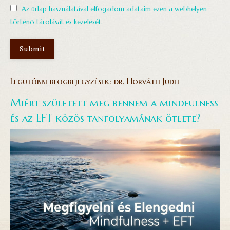
Az űrlap használatával elfogadom adataim ezen a webhelyen
történő tárolását és kezelését.
Submit
Legutóbbi blogbejegyzések: dr. Horváth Judit
Miért született meg bennem a mindfulness
és az EFT közös tanfolyamának ötlete?