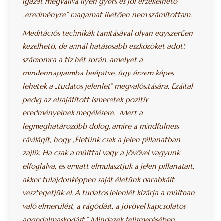
igazat megvallva ilyen gyors és jól érzékelhető
„eredményre” magamat illetően nem számítottam.
Meditációs technikák tanításával olyan egyszerűen
kezelhető, de annál hatásosabb eszközöket adott
számomra a tíz hét során, amelyet a
mindennapjaimba beépítve, úgy érzem képes
lehetek a „tudatos jelenlét” megvalósítására. Ezáltal
pedig az elsajátított ismeretek pozitív
eredményeinek megélésére. Mert a
legmeghatározóbb dolog, amire a mindfulness
rávilágít, hogy „Életünk csak a jelen pillanatban
zajlik. Ha csak a múlttal vagy a jövővel vagyunk
elfoglalva, és emiatt elmulasztjuk a jelen pillanatait,
akkor tulajdonképpen saját életünk darabkáit
vesztegetjük el. A tudatos jelenlét kizárja a múltban
való elmerülést, a rágódást, a jövővel kapcsolatos
aggodalmaskodást.” Mindezek felismerésében,