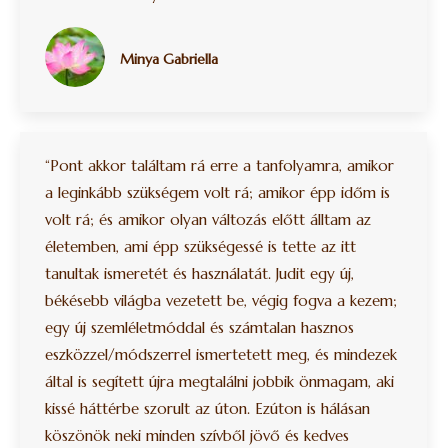
Minya Gabriella
“Pont akkor találtam rá erre a tanfolyamra, amikor
a leginkább szükségem volt rá; amikor épp időm is
volt rá; és amikor olyan változás előtt álltam az
életemben, ami épp szükségessé is tette az itt
tanultak ismeretét és használatát. Judit egy új,
békésebb világba vezetett be, végig fogva a kezem;
egy új szemléletmóddal és számtalan hasznos
eszközzel/módszerrel ismertetett meg, és mindezek
által is segített újra megtalálni jobbik önmagam, aki
kissé háttérbe szorult az úton. Ezúton is hálásan
köszönök neki minden szívből jövő és kedves