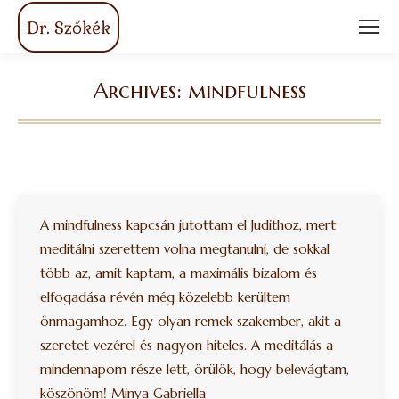
Archives:
mindfulness
You are here:
A mindfulness kapcsán jutottam el Judithoz, mert
meditálni szerettem volna megtanulni, de sokkal
több az, amit kaptam, a maximális bizalom és
elfogadása révén még közelebb kerültem
önmagamhoz. Egy olyan remek szakember, akit a
szeretet vezérel és nagyon hiteles. A meditálás a
mindennapom része lett, örülök, hogy belevágtam,
köszönöm! Minya Gabriella