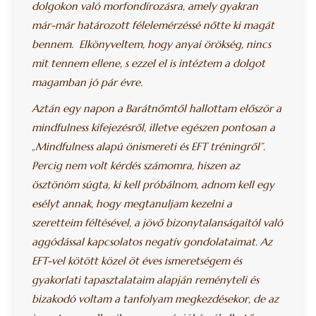
dolgokon való morfondírozásra, amely gyakran
már-már határozott félelemérzéssé nőtte ki magát
bennem. Elkönyveltem, hogy anyai örökség, nincs
mit tennem ellene, s ezzel el is intéztem a dolgot
magamban jó pár évre.
Aztán egy napon a Barátnőmtől hallottam először a
mindfulness kifejezésről, illetve egészen pontosan a
„Mindfulness alapú önismereti és EFT tréningről”.
Percig nem volt kérdés számomra, hiszen az
ösztönöm súgta, ki kell próbálnom, adnom kell egy
esélyt annak, hogy megtanuljam kezelni a
szeretteim féltésével, a jövő bizonytalanságaitól való
aggódással kapcsolatos negatív gondolataimat. Az
EFT-vel kötött közel öt éves ismeretségem és
gyakorlati tapasztalataim alapján reményteli és
bizakodó voltam a tanfolyam megkezdésekor, de az